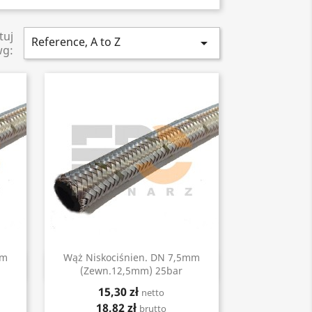
tuj
Reference, A to Z

wg:
mm
Wąż Niskociśnien. DN 7,5mm
Szybki podgląd

(zewn.12,5mm) 25bar
15,30 zł
netto
18,82 zł
brutto