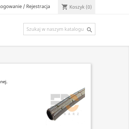
Logowanie / Rejestracja
shopping_cart
Koszyk
(0)

nej.