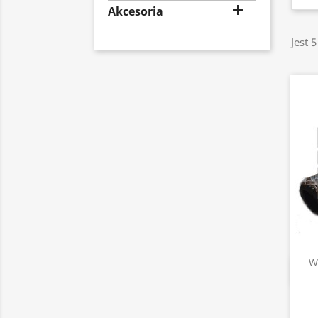

Akcesoria
Jest 
W