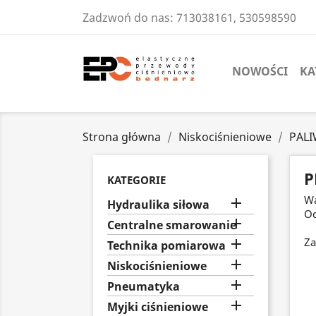
Zadzwoń do nas:
713038161, 530598590
NOWOŚCI
KA
Strona główna
Niskociśnieniowe
PAL
P
KATEGORIE
Wą

Hydraulika siłowa
Od

Centralne smarowanie
Za

Technika pomiarowa

Niskociśnieniowe

Pneumatyka

Myjki ciśnieniowe