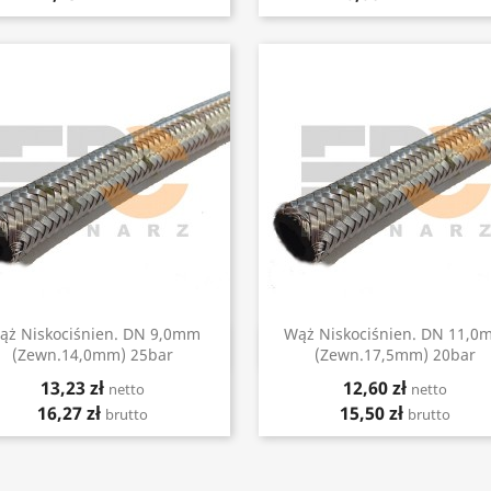
ąż Niskociśnien. DN 9,0mm
Wąż Niskociśnien. DN 11,0
Szybki podgląd
Szybki podgląd


(zewn.14,0mm) 25bar
(zewn.17,5mm) 20bar
13,23 zł
12,60 zł
netto
netto
16,27 zł
15,50 zł
brutto
brutto