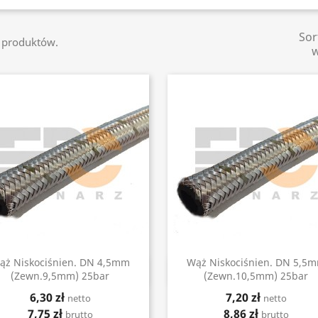
Sor
5 produktów.
ąż Niskociśnien. DN 4,5mm
Wąż Niskociśnien. DN 5,5
Szybki podgląd
Szybki podgląd


(zewn.9,5mm) 25bar
(zewn.10,5mm) 25bar
6,30 zł
7,20 zł
netto
netto
7,75 zł
8,86 zł
brutto
brutto