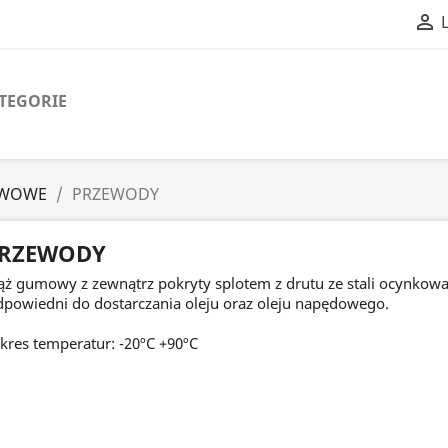

TEGORIE
IWOWE
PRZEWODY
RZEWODY
ż gumowy z zewnątrz pokryty splotem z drutu ze stali ocynkowa
powiedni do dostarczania oleju oraz oleju napędowego.
kres temperatur: -20ºC +90ºC